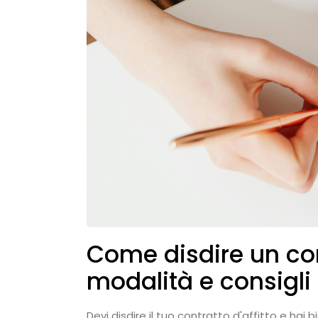
Come disdire un cont
modalità e consigli u
Devi disdire il tuo contratto d'affitto e hai