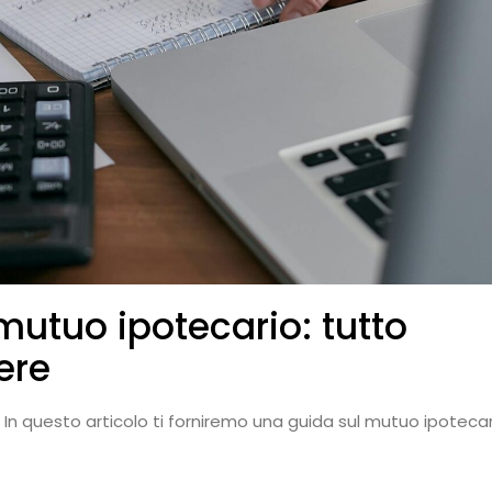
utuo ipotecario: tutto
ere
In questo articolo ti forniremo una guida sul mutuo ipotecar