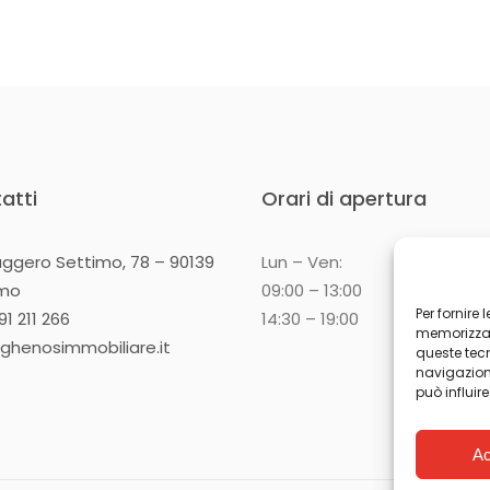
atti
Orari di apertura
uggero Settimo, 78 – 90139
Lun – Ven:
rmo
09:00 – 13:00
Per fornire
1 211 266
14:30 – 19:00
memorizzare
ghenosimmobiliare.it
queste tec
navigazione
può influir
Ac