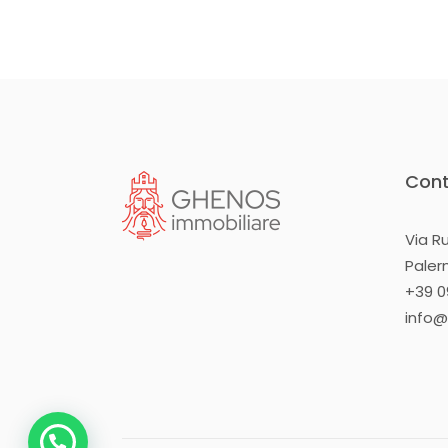
Cont
Via R
Pale
+39 09
info@