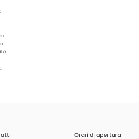
o
ro
un
ità
.
atti
Orari di apertura