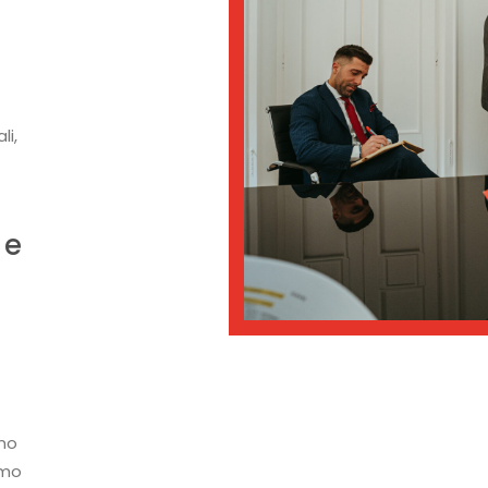
li,
 e
mo
amo