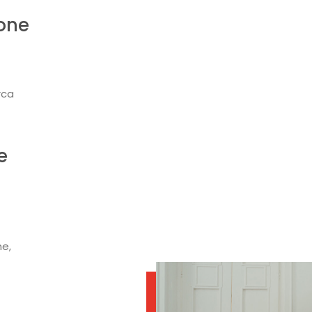
one
rca
e
me,