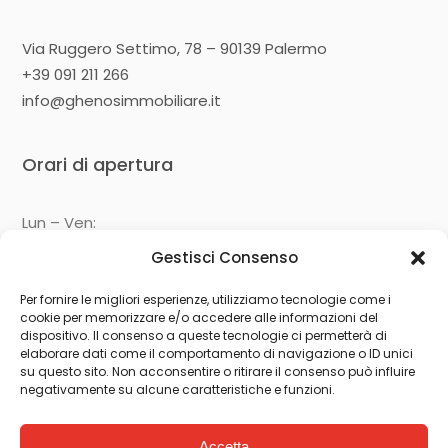
Via Ruggero Settimo, 78 – 90139 Palermo
+39 091 211 266
info@ghenosimmobiliare.it
Orari di apertura
Lun – Ven:
09:00 – 13:00
Gestisci Consenso
14:30 – 19:00
Per fornire le migliori esperienze, utilizziamo tecnologie come i
cookie per memorizzare e/o accedere alle informazioni del
Seguici su
dispositivo. Il consenso a queste tecnologie ci permetterà di
elaborare dati come il comportamento di navigazione o ID unici
su questo sito. Non acconsentire o ritirare il consenso può influire
negativamente su alcune caratteristiche e funzioni.
Accetta