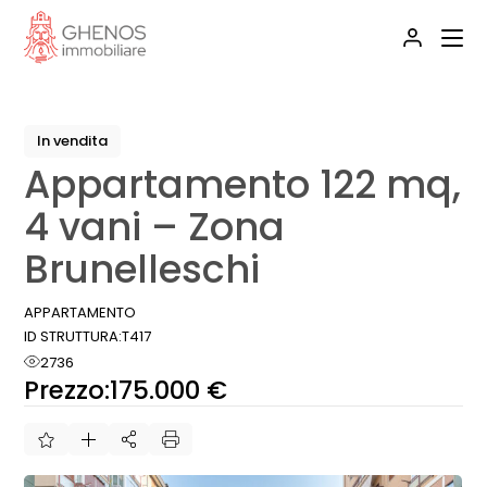
Skip
to
the
content
In vendita
Appartamento 122 mq,
4 vani – Zona
Brunelleschi
APPARTAMENTO
ID STRUTTURA:
T417
2736
Prezzo:
175.000 €