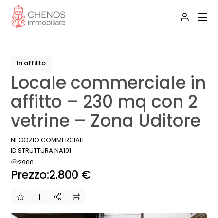
Skip
to
the
content
In affitto
Locale commerciale in
affitto – 230 mq con 2
vetrine – Zona Uditore
NEGOZIO COMMERCIALE
ID STRUTTURA:
NA101
2900
Prezzo:
2.800 €