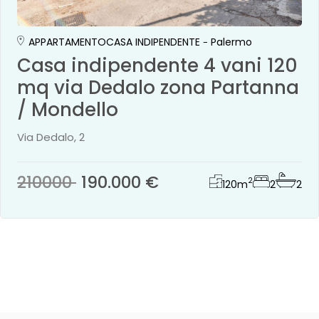
APPARTAMENTO
CASA INDIPENDENTE
Palermo
Casa indipendente 4 vani 120
mq via Dedalo zona Partanna
/ Mondello
Via Dedalo, 2
210000
190.000 €
2
120
m
2
2