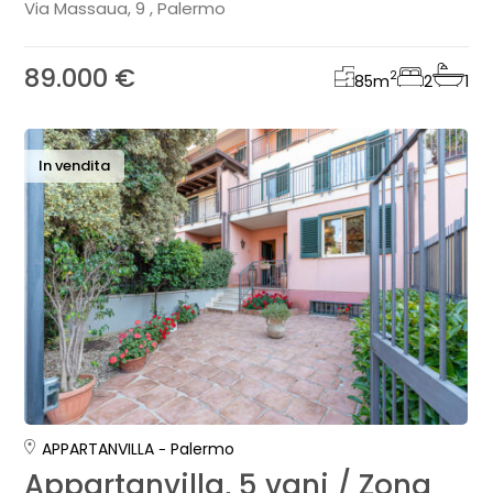
Via Massaua, 9 , Palermo
89.000 €
2
85
m
2
1
In vendita
APPARTANVILLA
Palermo
Appartanvilla, 5 vani / Zona