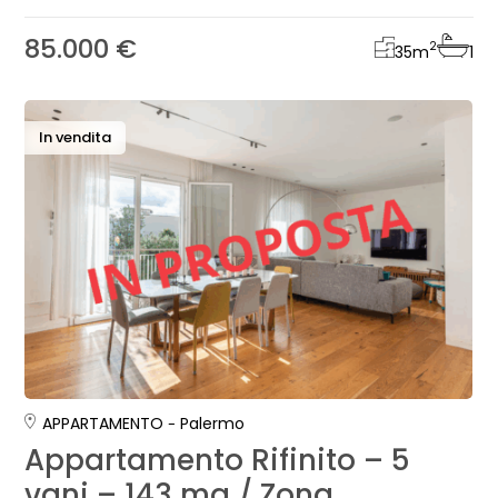
85.000 €
2
35
m
1
In vendita
APPARTAMENTO
Palermo
Appartamento Rifinito – 5
vani – 143 mq / Zona