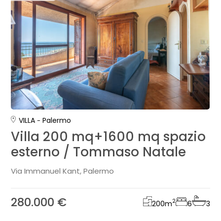
VILLA
Palermo
Villa 200 mq+1600 mq spazio
esterno / Tommaso Natale
Via Immanuel Kant, Palermo
280.000 €
2
200
m
6
3