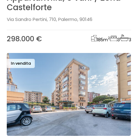
Castelforte
Via Sandro Pertini, 710, Palermo, 90146
298.000 €
2
185
m
3
3
In vendita