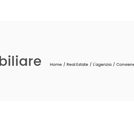
iliare
Home
Real Estate
L'agenzia
Conviene