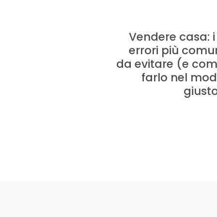
Vendere casa: i
errori più comu
da evitare (e co
farlo nel mo
giust