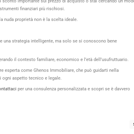
o sconto importante sul prezzo di acquisto o stai cercando un mod
strumenti finanziari più rischiosi.
la nuda proprietà non è la scelta ideale.
 una strategia intelligente, ma solo se si conoscono bene
rando il contesto familiare, economico e l’età dell’usufruttuario.
iare esperta come Ghenos Immobiliare, che può guidarti nella
i ogni aspetto tecnico e legale.
ntattaci
per una consulenza personalizzata e scopri se è davvero