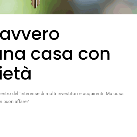
avvero
una casa con
età
centro dell’interesse di molti investitori e acquirenti. Ma cosa
n buon affare?