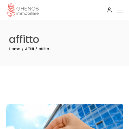
Skip
to
the
content
affitto
Home
Affitti
affitto