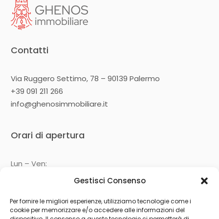
Contatti
Via Ruggero Settimo, 78 – 90139 Palermo
+39 091 211 266
info@ghenosimmobiliare.it
Orari di apertura
Lun – Ven:
09:00 – 13:00
Gestisci Consenso
14:30 – 19:00
Per fornire le migliori esperienze, utilizziamo tecnologie come i
cookie per memorizzare e/o accedere alle informazioni del
dispositivo. Il consenso a queste tecnologie ci permetterà di