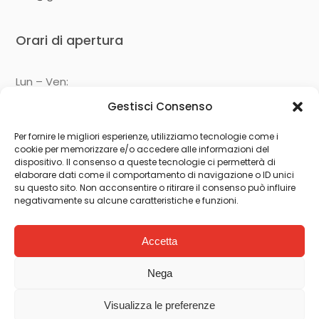
Orari di apertura
Lun – Ven:
09:00 – 13:00
Gestisci Consenso
14:30 – 19:00
Per fornire le migliori esperienze, utilizziamo tecnologie come i
cookie per memorizzare e/o accedere alle informazioni del
Seguici su
dispositivo. Il consenso a queste tecnologie ci permetterà di
elaborare dati come il comportamento di navigazione o ID unici
su questo sito. Non acconsentire o ritirare il consenso può influire
negativamente su alcune caratteristiche e funzioni.
Accetta
Nega
Visualizza le preferenze
© 2024 Ghenos Immobiliare - P.iva 06620350824 -