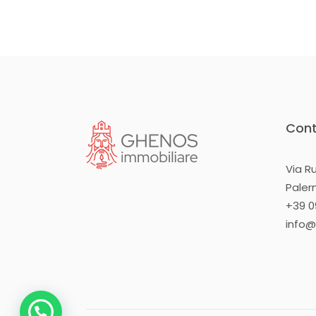
Cont
Via R
Pale
+39 09
info@