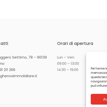
atti
Orari di apertura
uggero Settimo, 78 – 90139
Lun – Ven:
rmo
09:00 – 13:00
Per fornire
1 211 266
14:30 – 19:00
memorizzare
ghenosimmobiliare.it
queste tec
navigazione
può influir
Ac