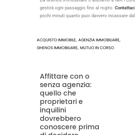
Da Ghenos Immobiliare ti aiutiamo a fare i conti
gestirà ogni passaggio fino al rogito.
Contattac
pochi minuti quanto puoi davvero incassare dal
ACQUISTO IMMOBILE
AGENZIA IMMOBILIARE
GHENOS IMMOBILIARE
MUTUO IN CORSO
Affittare con o
senza agenzia:
quello che
proprietari e
inquilini
dovrebbero
conoscere prima