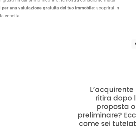
 giusti fin dal primo incontro: la nostra consulente mutui
i
per una valutazione gratuita del tuo immobile
: scoprirai in
la vendita.
L’acquirente 
ritira dopo 
proposta o 
preliminare? Ec
come sei tutela