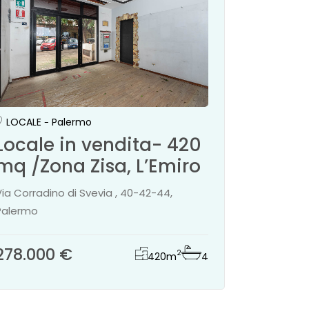
LOCALE
Palermo
Locale in vendita- 420
mq /Zona Zisa, L’Emiro
Via Corradino di Svevia , 40-42-44,
Palermo
278.000 €
2
420
m
4