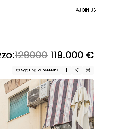
JOIN US
zzo:
129000
119.000 €
Aggiungi ai preferiti