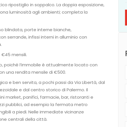
o ripostiglio in soppalco. La doppia esposizione,
uona luminosità agli ambienti; completa la
o blindata, porte interne bianche,
n serrande, infissi interni in alluminio con
.
 €45 mensili.
, poiché l’immobile è attualmente locato con
con una rendita mensile di €500.
ica e ben servita, a pochi passi da Via Libertà, dal
zoidale e dal centro storico di Palermo. Il
ni market, panifici, farmacie, bar, ristoranti e
zzi pubblici, ad esempio la fermata metro
ngibili a piedi. Nelle immediate vicinanze
ne centrali della città.