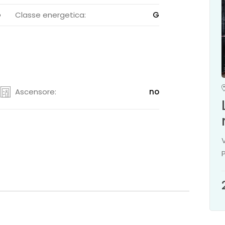
o
Classe energetica:
G
Ascensore:
no