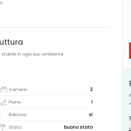
o.
ruttura
 stabile in ogni suo ambiente.
2
Camere:
2
1
Piano:
1
o
Balcone:
si
e
Stato:
buono stato