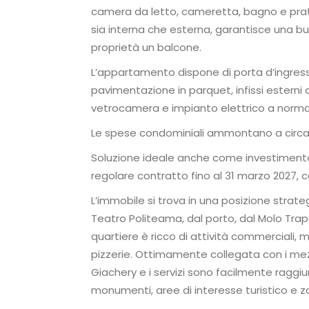
camera da letto, cameretta, bagno e pratic
sia interna che esterna, garantisce una b
proprietà un balcone.
L’appartamento dispone di porta d’ingress
pavimentazione in parquet, infissi esterni co
vetrocamera e impianto elettrico a norma
Le spese condominiali ammontano a circa
Soluzione ideale anche come investimento
regolare contratto fino al 31 marzo 2027, 
L’immobile si trova in una posizione strateg
Teatro Politeama, dal porto, dal Molo Trape
quartiere è ricco di attività commerciali, mi
pizzerie. Ottimamente collegata con i me
Giachery e i servizi sono facilmente raggiu
monumenti, aree di interesse turistico e zo