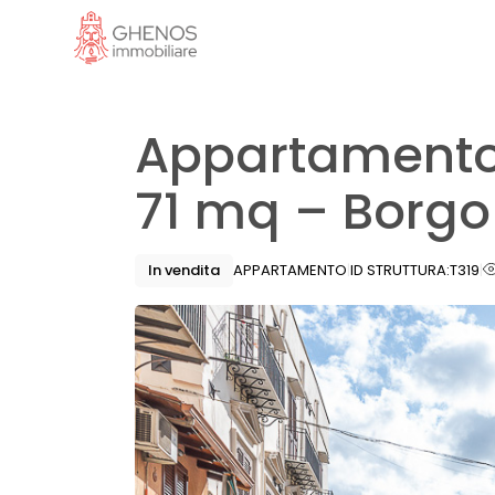
Skip
to
the
content
Appartamento 
71 mq – Borgo
In vendita
APPARTAMENTO
ID STRUTTURA:
T319