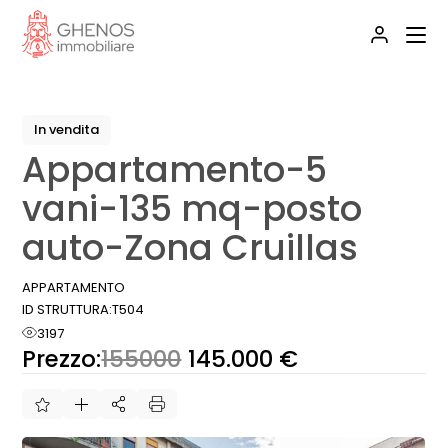
Skip
to
the
content
In vendita
Appartamento-5
vani-135 mq-posto
auto-Zona Cruillas
APPARTAMENTO
ID STRUTTURA:
T504
3197
Prezzo:
155000
145.000 €