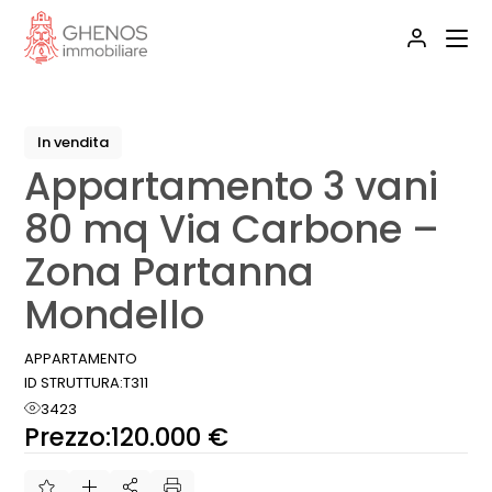
Skip
to
the
content
In vendita
Appartamento 3 vani
80 mq Via Carbone –
Zona Partanna
Mondello
APPARTAMENTO
ID STRUTTURA:
T311
3423
Prezzo:
120.000 €