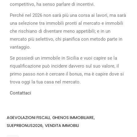
competitivo, ha senso parlare di incentivi.
Perché nel 2026 non sarà più una corsa ai lavori, ma sarà
una selezione tra immobili pronti al mercato e immobili
che rischiano di diventare meno appetibili; e in un
mercato più selettivo, chi pianifica con metodo parte in
vantaggio.
Se possiedi un immobile in Sicilia e vuoi capire se la
riqualificazione può incidere davvero sul suo valore, il
primo passo non è cercare il bonus, ma è capire dove si
trova oggi la tua casa nel mercato.
Contattaci
AGEVOLAZIONI FISCALI
GHENOS IMMOBILIARE
SUEPRBONUS2026
VENDITA IMMOBILI