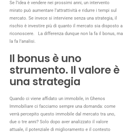
Se l’idea è vendere nei prossimi anni, un intervento
mirato può aumentare l’attrattività e ridurre i tempi sul
mercato. Se invece si interviene senza una strategia, il
rischio è investire più di quanto il mercato sia disposto a
riconoscere.
La differenza dunque non la fa il bonus, ma
la fa l’analisi.
Il bonus è uno
strumento. Il valore è
una strategia
Quando ci viene affidato un immobile, in Ghenos
Immobiliare ci facciamo sempre una domanda: come
verrà percepito questo immobile dal mercato tra uno,
due o tre anni? Solo dopo aver analizzato il valore
attuale, il potenziale di miglioramento e il contesto