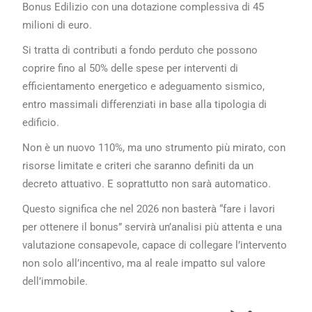
Bonus Edilizio con una dotazione complessiva di 45
milioni di euro.
Si tratta di contributi a fondo perduto che possono
coprire fino al 50% delle spese per interventi di
efficientamento energetico e adeguamento sismico,
entro massimali differenziati in base alla tipologia di
edificio.
Non è un nuovo 110%, ma uno strumento più mirato, con
risorse limitate e criteri che saranno definiti da un
decreto attuativo. E soprattutto non sarà automatico.
Questo significa che nel 2026 non basterà “fare i lavori
per ottenere il bonus” servirà un’analisi più attenta e una
valutazione consapevole, capace di collegare l’intervento
non solo all’incentivo, ma al reale impatto sul valore
dell’immobile.