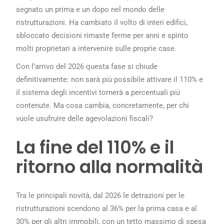
segnato un prima e un dopo nel mondo delle
ristrutturazioni. Ha cambiato il volto di interi edifici,
sbloccato decisioni rimaste ferme per anni e spinto
molti proprietari a intervenire sulle proprie case.
Con l’arrivo del 2026 questa fase si chiude
definitivamente: non sarà più possibile attivare il 110% e
il sistema degli incentivi tornerà a percentuali più
contenute. Ma cosa cambia, concretamente, per chi
vuole usufruire delle agevolazioni fiscali?
La fine del 110% e il
ritorno alla normalità
Tra le principali novità, dal 2026 le detrazioni per le
ristrutturazioni scendono al 36% per la prima casa e al
30% per gli altri immobili, con un tetto massimo di spesa