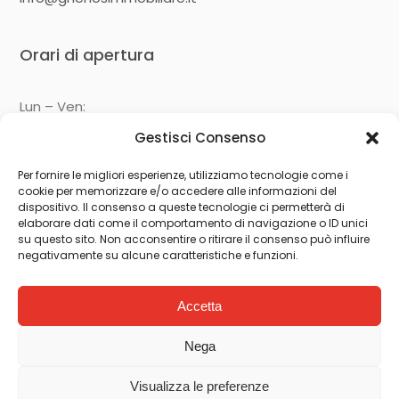
Orari di apertura
Lun – Ven:
09:00 – 13:00
Gestisci Consenso
14:30 – 19:00
Per fornire le migliori esperienze, utilizziamo tecnologie come i
cookie per memorizzare e/o accedere alle informazioni del
Seguici su
dispositivo. Il consenso a queste tecnologie ci permetterà di
elaborare dati come il comportamento di navigazione o ID unici
su questo sito. Non acconsentire o ritirare il consenso può influire
negativamente su alcune caratteristiche e funzioni.
Accetta
Nega
Visualizza le preferenze