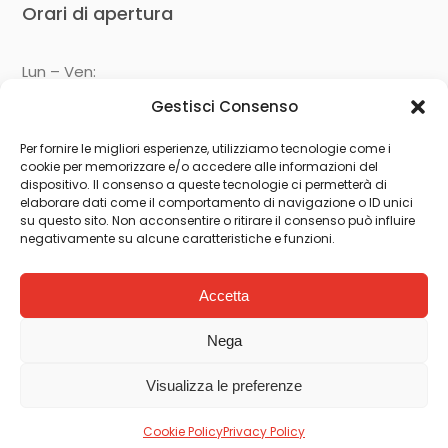
Orari di apertura
Lun – Ven:
09:00 – 13:00
Gestisci Consenso
14:30 – 19:00
Per fornire le migliori esperienze, utilizziamo tecnologie come i
cookie per memorizzare e/o accedere alle informazioni del
Seguici su
dispositivo. Il consenso a queste tecnologie ci permetterà di
elaborare dati come il comportamento di navigazione o ID unici
su questo sito. Non acconsentire o ritirare il consenso può influire
negativamente su alcune caratteristiche e funzioni.
Accetta
Nega
Visualizza le preferenze
© 2024 Ghenos Immobiliare - P.iva 06620350824 -
Designed by
Webvox.it
Cookie Policy
Privacy Policy