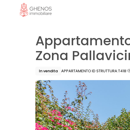
Skip
to
the
content
Appartamento 
Zona Pallavic
In vendita
APPARTAMENTO
ID STRUTTURA:
T418