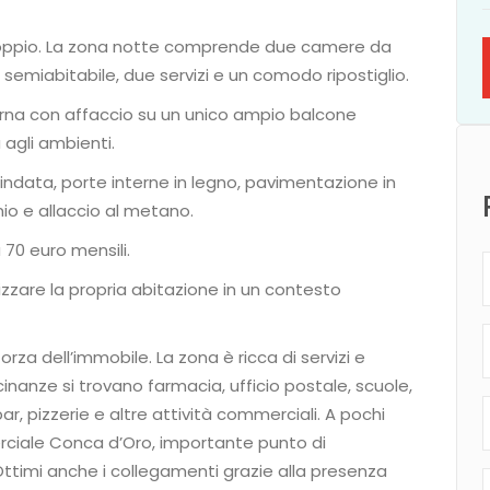
 doppio. La zona notte comprende due camere da
semiabitabile, due servizi e un comodo ripostiglio.
rna con affaccio su un unico ampio balcone
agli ambienti.
lindata, porte interne in legno, pavimentazione in
inio e allaccio al metano.
70 euro mensili.
izzare la propria abitazione in un contesto
rza dell’immobile. La zona è ricca di servizi e
cinanze si trovano farmacia, ufficio postale, scuole,
bar, pizzerie e altre attività commerciali. A pochi
rciale Conca d’Oro, importante punto di
 Ottimi anche i collegamenti grazie alla presenza