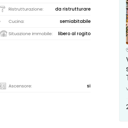
6
Ristrutturazione:
da ristrutturare
e
Cucina:
semiabitabile
e
Situazione immobile:
libero al rogito
G
o
Ascensore:
si