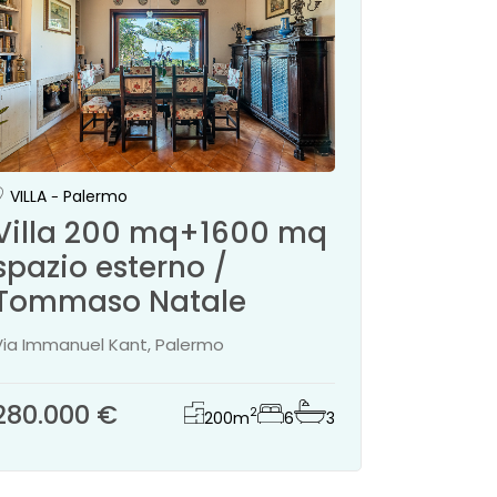
VILLA
Palermo
Villa 200 mq+1600 mq
spazio esterno /
Tommaso Natale
Via Immanuel Kant, Palermo
280.000 €
2
200
m
6
3