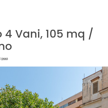
4 Vani, 105 mq /
ino
2661